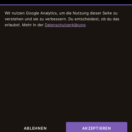
Keine Ergebnisse gefunden
Wir nutzen Google Analytics, um die Nutzung dieser Seite zu
Die angefragte Seite konnte nicht gefunden werden. Verfeinern Sie
verstehen und sie zu verbessern. Du entscheidest, ob du das
Ihre Suche oder verwenden Sie die Navigation oben, um den
erlaubst. Mehr in der
Datenschutzerklärung
.
Beitrag zu finden.
Kontakt
Ringstraße 42
24103 Kiel
mail@piercing-tattoo-lounge.de
Tel.: 0431 72994530
Designed by
Elegant Themes
| Powered by
WordPress
ABLEHNEN
AKZEPTIEREN