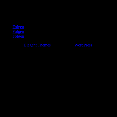

0431 72994530
Folgen
Folgen
Folgen
Designed by
Elegant Themes
| Powered by
WordPress